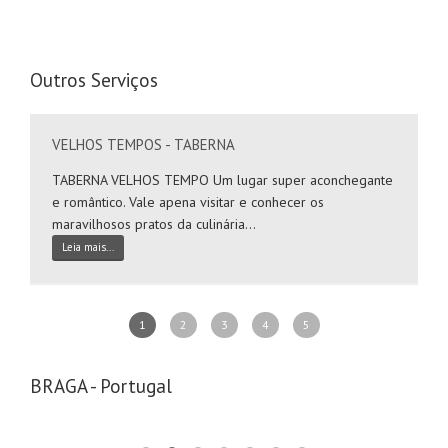
Hotéis
Saúde&Bem-Estar
Outros Serviços
Apoio a Maternidade
Clínica Dentária
VELHOS TEMPOS - TABERNA
Clínica do Desenvolvimento
Clínica Terapêutica
TABERNA VELHOS TEMPO Um lugar super aconchegante
e romântico. Vale apena visitar e conhecer os
Cosméticos
maravilhosos pratos da culinária...
Fisioterapeuta-Quiropraxia
Leia mais...
Instituto Cardiovascular
Serviços Especializados
1
2
3
4
5
Advogados/Escritório de Advocacia
Consultor(a) Imobiliário(a)
BRAGA - Portugal
Contabilistas
Cuidador(a) de Idosos