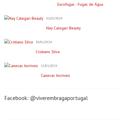
Eurofugas - Fugas de Água
Bar para Eventos
Bolos
01/02/2024
Decorações e Espaços
Nay Calegari Beauty
Filmagem&Fotógrafos
30/01/2024
Fitness
Cristiano Silva
Imobiliária
Negócios/Serviços
12/01/2024
Publicidade
Canecas Incríveis
Retratista
Onde Comer (Gastronomia)
Facebook: @viverembragaportugal
Cafeterias/Lachonetes
Pizzaria
Restaurantes
Onde se Hospedar