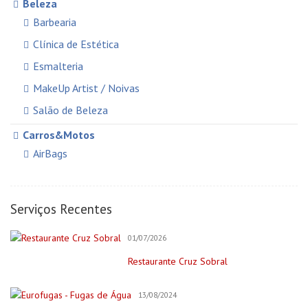
Beleza
Barbearia
Clínica de Estética
Esmalteria
MakeUp Artist / Noivas
Salão de Beleza
Carros&Motos
AirBags
Auto Elétricas
Construção e Reforma
Serviços Recentes
Pintores
01/07/2026
Creche/Jardim Infância
Restaurante Cruz Sobral
Cursos Online
Educação/Cursos/Coach
13/08/2024
Festas & Eventos