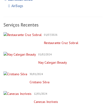
AirBags
Auto Elétricas
Construção e Reforma
Serviços Recentes
Pintores
01/07/2026
Creche/Jardim Infância
Restaurante Cruz Sobral
Cursos Online
Educação/Cursos/Coach
01/02/2024
Festas & Eventos
Nay Calegari Beauty
Bar para Eventos
Bolos
30/01/2024
Decorações e Espaços
Cristiano Silva
Filmagem&Fotógrafos
12/01/2024
Fitness
Canecas Incríveis
Imobiliária