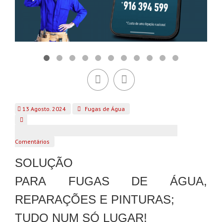
13 Agosto. 2024
Fugas de Água
Comentários
SOLUÇÃO
PARA
F
U
G
A
S
DE
Á
G
U
A,
R
E
P
A
R
A
Ç
Õ
E
S E P
I
N
T
U
R
A
S;
TUDO NUM SÓ LUGAR!