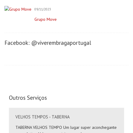
Negócios/Serviços
09/11/2023
Publicidade
Grupo Move
Retratista
Onde Comer (Gastronomia)
Facebook: @viverembragaportugal
Cafeterias/Lachonetes
Pizzaria
Restaurantes
Onde se Hospedar
Hotéis
Saúde&Bem-Estar
Outros Serviços
Apoio a Maternidade
Clínica Dentária
VELHOS TEMPOS - TABERNA
Clínica do Desenvolvimento
Clínica Terapêutica
TABERNA VELHOS TEMPO Um lugar super aconchegante