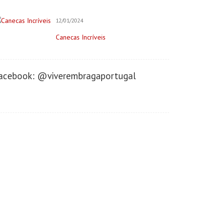
Imobiliária
Negócios/Serviços
12/01/2024
Publicidade
Canecas Incríveis
Retratista
Onde Comer (Gastronomia)
acebook: @viverembragaportugal
Cafeterias/Lachonetes
Pizzaria
Restaurantes
Onde se Hospedar
Hotéis
Saúde&Bem-Estar
Apoio a Maternidade
Clínica Dentária
Clínica do Desenvolvimento
Clínica Terapêutica