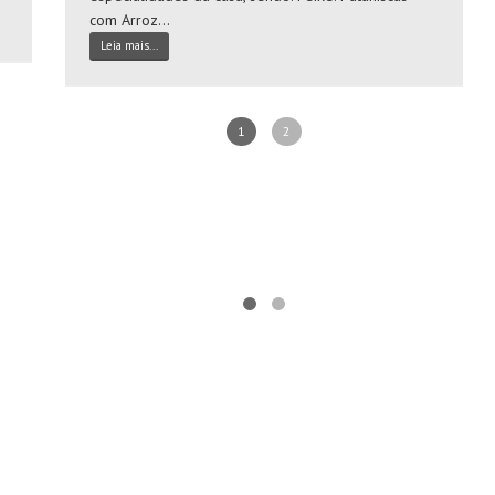
com Arroz...
Leia mais...
1
2