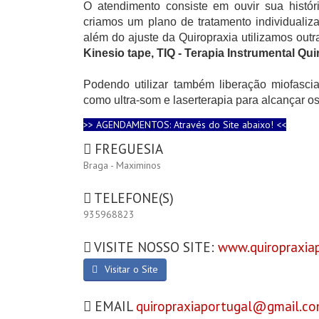
O atendimento consiste em ouvir sua históri
criamos um plano de tratamento individualiza
além do ajuste da Quiropraxia utilizamos out
Kinesio tape, TIQ - Terapia Instrumental Qui
Podendo utilizar também liberação miofascial
como ultra-som e laserterapia para alcançar o
>> AGENDAMENTOS: Através do Site abaixo! <<
FREGUESIA
Braga - Maximinos
TELEFONE(S)
935968823
VISITE NOSSO SITE:
www.quiropraxia
Visitar o Site
EMAIL
quiropraxiaportugal@gmail.c