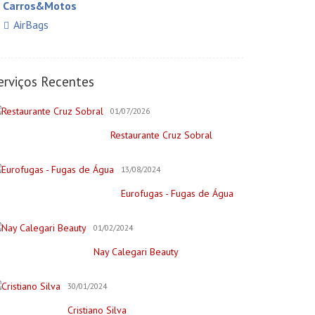
Carros&Motos
AirBags
Auto Elétricas
Construção e Reforma
erviços Recentes
Pintores
01/07/2026
Creche/Jardim Infância
Restaurante Cruz Sobral
Cursos Online
Educação/Cursos/Coach
13/08/2024
Festas & Eventos
Eurofugas - Fugas de Água
Bar para Eventos
Bolos
01/02/2024
Decorações e Espaços
Nay Calegari Beauty
Filmagem&Fotógrafos
30/01/2024
Fitness
Cristiano Silva