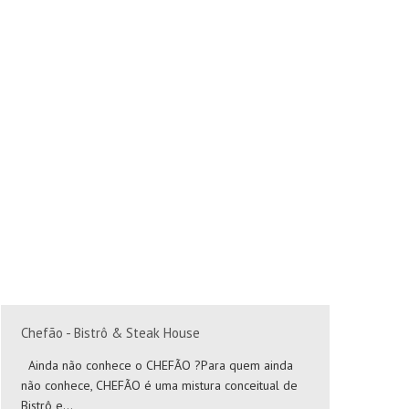
Cosméticos
Fisioterapeuta-Quiropraxia
Instituto Cardiovascular
Serviços Especializados
Advogados/Escritório de Advocacia
Consultor(a) Imobiliário(a)
Contabilistas
Cuidador(a) de Idosos
Impressão de Canecas
Serviços Gerais
Cuidador(a) de Idosos
Chefão - Bistrô & Steak House
Paste
Fugas de Água
Ainda não conhece o CHEFÃO ?Para quem ainda
Situa
Lavanderia Self-Service
não conhece, CHEFÃO é uma mistura conceitual de
juntin
Recuperadores De Calor - Lareira
Bistrô e...
Braga.