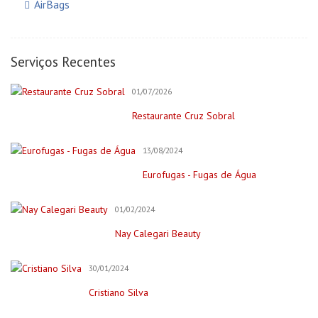
AirBags
Auto Elétricas
Construção e Reforma
Serviços Recentes
Pintores
01/07/2026
Creche/Jardim Infância
Restaurante Cruz Sobral
Cursos Online
Educação/Cursos/Coach
13/08/2024
Festas & Eventos
Eurofugas - Fugas de Água
Bar para Eventos
Bolos
01/02/2024
Decorações e Espaços
Nay Calegari Beauty
Filmagem&Fotógrafos
30/01/2024
Fitness
Cristiano Silva
Imobiliária