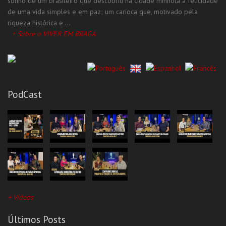
sonho de um brasileiro que descobriu na cidade minhota a felicidade
de uma vida simples e em paz; um carioca que, motivado pela
Todas as Categorias
riqueza histórica e ...
+ Sobre o VIVER EM BRAGA
PodCast
+ Vídeos
Últimos Posts