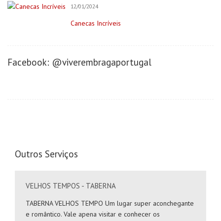
Negócios/Serviços
12/01/2024
Publicidade
Canecas Incríveis
Retratista
Onde Comer (Gastronomia)
Facebook: @viverembragaportugal
Cafeterias/Lachonetes
Pizzaria
Restaurantes
Onde se Hospedar
Hotéis
Saúde&Bem-Estar
Outros Serviços
Apoio a Maternidade
Clínica Dentária
VELHOS TEMPOS - TABERNA
Clínica do Desenvolvimento
Clínica Terapêutica
TABERNA VELHOS TEMPO Um lugar super aconchegante
e romântico. Vale apena visitar e conhecer os
Cosméticos