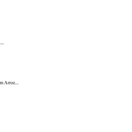
..
m Arroz...