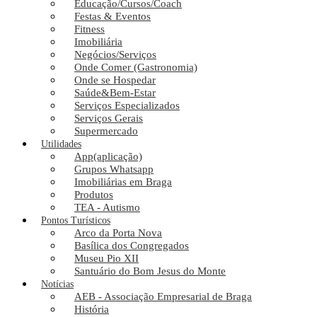
Educação/Cursos/Coach
Festas & Eventos
Fitness
12 Janeiro. 2024
Imobiliária
Impressão de Canecas
Comentários
Negócios/Serviços
Onde Comer (Gastronomia)
Onde se Hospedar
Saúde&Bem-Estar
Bem-vindo à Canecas Incríveis, sua escolha definitiva para canecas p
Serviços Especializados
Somos uma empresa familiar comprometida em transformar momentos 
Serviços Gerais
Com um atendimento dedicado, nos especializamos em criar canecas pe
Supermercado
Cada peça é cuidadosamente elaborada para refletir a essência única d
Utilidades
Surpreenda seus entes queridos ou encante seus clientes e funcionário
App(aplicação)
Grupos Whatsapp
Imobiliárias em Braga
Produtos
HORÁRIO DE FUNCIONAMENTO
TEA - Autismo
Pontos Turísticos
Seg à Sab - 9h às 18h
Arco da Porta Nova
Basílica dos Congregados
Museu Pio XII
EMAIL
PATRDOLSALES@GMAIL.COM
Santuário do Bom Jesus do Monte
Notícias
MÍDIA DIGITAL
AEB - Associação Empresarial de Braga
História