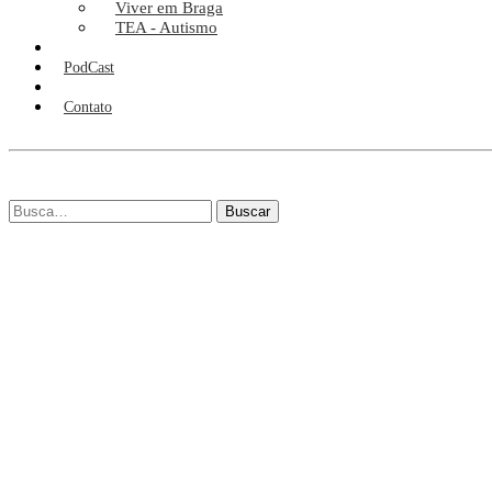
Viver em Braga
TEA - Autismo
PodCast
Contato
Buscar