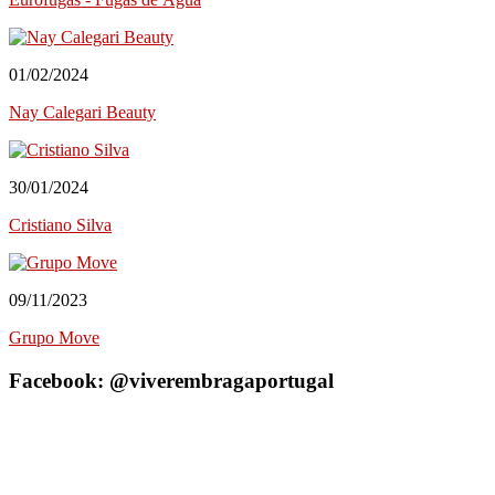
Retratista
Onde Comer (Gastronomia)
Cafeterias/Lachonetes
Pizzaria
01/02/2024
Restaurantes
Nay Calegari Beauty
Onde se Hospedar
Hotéis
Saúde&Bem-Estar
30/01/2024
Apoio a Maternidade
Clínica Dentária
Cristiano Silva
Clínica do Desenvolvimento
Clínica Terapêutica
Cosméticos
Fisioterapeuta-Quiropraxia
09/11/2023
Instituto Cardiovascular
Grupo Move
Serviços Especializados
Advogados/Escritório de Advocacia
Facebook: @viverembragaportugal
Consultor(a) Imobiliário(a)
Contabilistas
Cuidador(a) de Idosos
Impressão de Canecas
Serviços Gerais
Cuidador(a) de Idosos