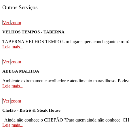
Fugas de Água
Outros Serviços
Lavanderia Self-Service
Recuperadores De Calor - Lareira
Supermercado
Ver
zoom
Todas as Categorias
VELHOS TEMPOS - TABERNA
TABERNA VELHOS TEMPO Um lugar super aconchegante e romântico. V
Leia mais...
Ver
zoom
ADEGA MALHOA
Ambiente extremamente acolhedor e atendimento maravilhoso. Pode-se 
Leia mais...
Ver
zoom
Chefão - Bistrô & Steak House
Ainda não conhece o CHEFÃO ?Para quem ainda não conhece, CHEFÃ
Leia mais...