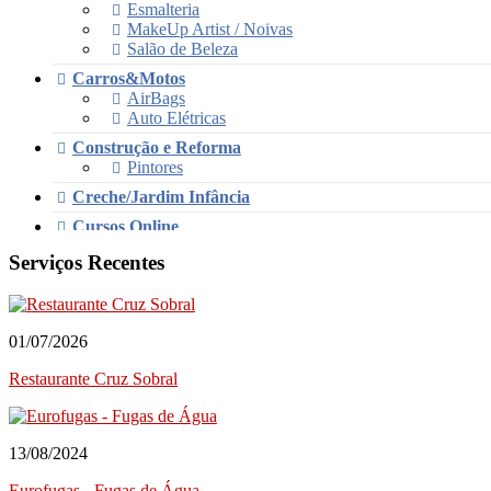
Esmalteria
MakeUp Artist / Noivas
Salão de Beleza
Carros&Motos
AirBags
Auto Elétricas
Construção e Reforma
Pintores
Creche/Jardim Infância
Cursos Online
Educação/Cursos/Coach
Serviços Recentes
Festas & Eventos
Bar para Eventos
Bolos
01/07/2026
Decorações e Espaços
Filmagem&Fotógrafos
Restaurante Cruz Sobral
Fitness
Imobiliária
Negócios/Serviços
13/08/2024
Publicidade
Eurofugas - Fugas de Água