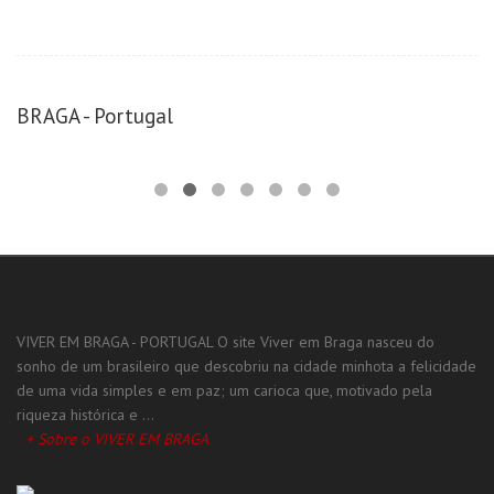
BRAGA - Portugal
VIVER EM BRAGA - PORTUGAL O site Viver em Braga nasceu do
sonho de um brasileiro que descobriu na cidade minhota a felicidade
de uma vida simples e em paz; um carioca que, motivado pela
riqueza histórica e ...
+ Sobre o VIVER EM BRAGA