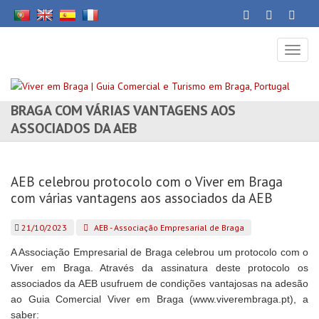
Toggl
naviga
AEB CELEBROU PROTOCOLO COM O VIVER EM
BRAGA COM VÁRIAS VANTAGENS AOS
ASSOCIADOS DA AEB
AEB celebrou protocolo com o Viver em Braga
com várias vantagens aos associados da AEB
21/10/2023
AEB - Associação Empresarial de Braga
A Associação Empresarial de Braga celebrou um protocolo com o
Viver em Braga. Através da assinatura deste protocolo os
associados da AEB usufruem de condições vantajosas na adesão
ao Guia Comercial Viver em Braga (
www.viverembraga.pt
), a
saber: