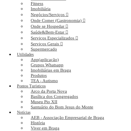
Fitness
Imobiliária
App CP - Comboios Portugal
Negócios/Serviços
Onde Comer (Gastronomia)
28 Setembro. 2018
App(aplicação)
Onde se Hospedar
Felix
Saúde&Bem-Estar
Serviços Especializados
Comentários
Serviços Gerais
Como viajar conosco - Viaje com o Aplicativo CP Com esse
Supermercado
aplicativo, você pode saber os horários de saída ( origem ) e chegada
Utilidades
( destino ) e o respectivo valor. Planeie as suas viagens com toda a
App(aplicação)
rapidez e comodidade. A App CP permite-lhe fazer a compra do seu
Grupos Whatsapp
bilhete Alfa Pendular, Intercidades e complemento de viagem em
Imobiliárias em Braga
Regionais, InterRegionais, Comboios ...
Produtos
TEA - Autismo
Leia mais ...
Pontos Turísticos
Arco da Porta Nova
Basílica dos Congregados
Museu Pio XII
Viral Agenda - App
Santuário do Bom Jesus do Monte
Notícias
14 Setembro. 2020
AEB - Associação Empresarial de Braga
App(aplicação)
História
Felix
Viver em Braga