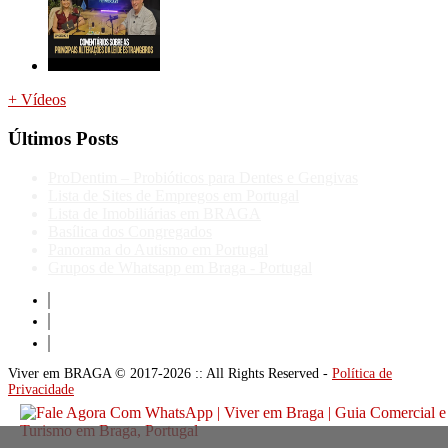
+ Vídeos
Últimos Posts
ProDentim – Probióticos para Dentes e Gengivas
Lista de Sites de Empregos em Portugal
Lista de Imobiliárias em BRAGA
Basílica dos Congregados
Panorama do Autismo em Portugal
Grupos de Whatsapp em Braga - Portugal
Viver em BRAGA © 2017-2026 :: All Rights Reserved -
Política de
Privacidade