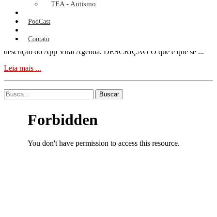
Comentários
TEA - Autismo
O site Viral Agenda é uma agenda de informações de eventos de
PodCast
vários distritos de Portugal. Um site e aplicativo bem interessante,
que ajudará você, a ficar por dentro de tudo que ocorre em Portugal.
Contato
O Viral Agenda é bem fácil de usar e bem intuitivo. Segue abaixo a
descrição do App Viral Agenda. DESCRIÇÃO O que é que se ...
Leia mais ...
Buscar