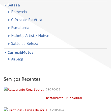
Beleza
Barbearia
Clínica de Estética
Esmalteria
MakeUp Artist / Noivas
Salão de Beleza
Carros&Motos
AirBags
Auto Elétricas
Construção e Reforma
Serviços Recentes
Pintores
01/07/2026
Creche/Jardim Infância
Restaurante Cruz Sobral
Cursos Online
Educação/Cursos/Coach
13/08/2024