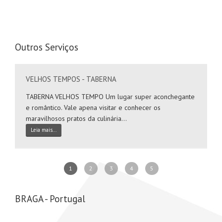
Onde se Hospedar
Hotéis
Saúde&Bem-Estar
Outros Serviços
Apoio a Maternidade
Clínica Dentária
VELHOS TEMPOS - TABERNA
Clínica do Desenvolvimento
Clínica Terapêutica
TABERNA VELHOS TEMPO Um lugar super aconchegante
e romântico. Vale apena visitar e conhecer os
Cosméticos
maravilhosos pratos da culinária...
Fisioterapeuta-Quiropraxia
Leia mais...
Instituto Cardiovascular
Serviços Especializados
1
2
3
4
5
Advogados/Escritório de Advocacia
Consultor(a) Imobiliário(a)
BRAGA - Portugal
Contabilistas