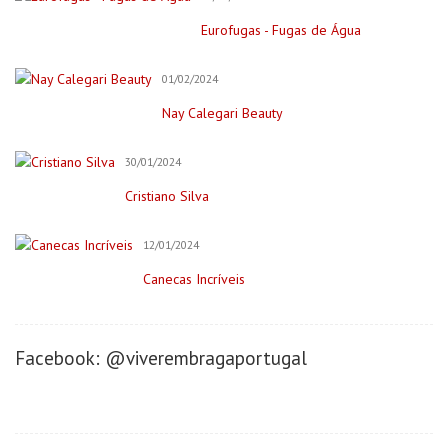
Festas & Eventos
Eurofugas - Fugas de Água
Bar para Eventos
Bolos
01/02/2024
Decorações e Espaços
Nay Calegari Beauty
Filmagem&Fotógrafos
30/01/2024
Fitness
Cristiano Silva
Imobiliária
Negócios/Serviços
12/01/2024
Publicidade
Canecas Incríveis
Retratista
Onde Comer (Gastronomia)
Facebook: @viverembragaportugal
Cafeterias/Lachonetes
Pizzaria
Restaurantes