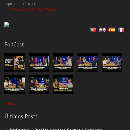
Consultor(a) Imobiliário(a)
riqueza histórica e ...
+ Sobre o VIVER EM BRAGA
Contabilistas
Cuidador(a) de Idosos
Impressão de Canecas
Serviços Gerais
PodCast
Cuidador(a) de Idosos
Fugas de Água
Lavanderia Self-Service
Recuperadores De Calor - Lareira
Supermercado
Todas as Categorias
+ Vídeos
Últimos Posts