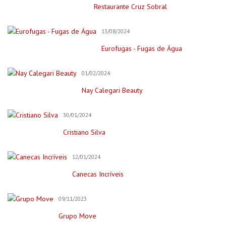
Restaurante Cruz Sobral
Cursos Online
Educação/Cursos/Coach
13/08/2024
Festas & Eventos
Eurofugas - Fugas de Água
Bar para Eventos
Bolos
01/02/2024
Decorações e Espaços
Nay Calegari Beauty
Filmagem&Fotógrafos
30/01/2024
Fitness
Cristiano Silva
Imobiliária
Negócios/Serviços
12/01/2024
Publicidade
Canecas Incríveis
Retratista
Onde Comer (Gastronomia)
09/11/2023
Cafeterias/Lachonetes
Grupo Move