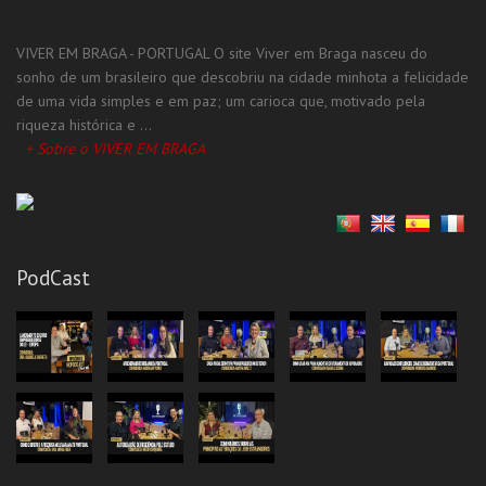
Cosméticos
VIVER EM BRAGA - PORTUGAL O site Viver em Braga nasceu do
Fisioterapeuta-Quiropraxia
sonho de um brasileiro que descobriu na cidade minhota a felicidade
Instituto Cardiovascular
de uma vida simples e em paz; um carioca que, motivado pela
riqueza histórica e ...
Serviços Especializados
+ Sobre o VIVER EM BRAGA
Advogados/Escritório de Advocacia
Consultor(a) Imobiliário(a)
Contabilistas
Cuidador(a) de Idosos
PodCast
Impressão de Canecas
Serviços Gerais
Cuidador(a) de Idosos
Fugas de Água
Lavanderia Self-Service
Recuperadores De Calor - Lareira