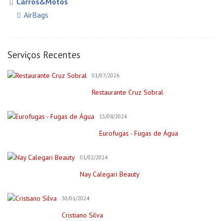
Carros&Motos
AirBags
Auto Elétricas
Construção e Reforma
Serviços Recentes
Pintores
01/07/2026
Creche/Jardim Infância
Restaurante Cruz Sobral
Cursos Online
Educação/Cursos/Coach
13/08/2024
Festas & Eventos
Eurofugas - Fugas de Água
Bar para Eventos
Bolos
01/02/2024
Decorações e Espaços
Nay Calegari Beauty
Filmagem&Fotógrafos
30/01/2024
Fitness
Cristiano Silva
Imobiliária