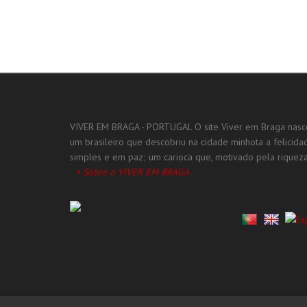
VIVER EM BRAGA - PORTUGAL O site Viver em Braga nasc
um brasileiro que descobriu na cidade minhota a felicid
simples e em paz; um carioca que, motivado pela riqueza h
+ Sobre o VIVER EM BRAGA