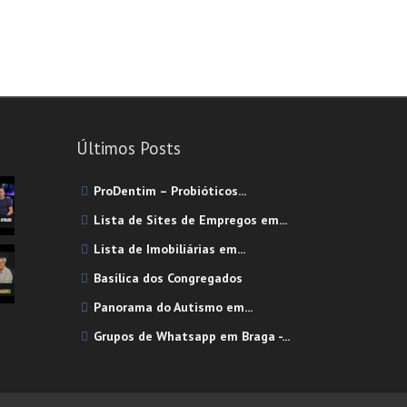
Cosméticos
Fisioterapeuta-Quiropraxia
Instituto Cardiovascular
Serviços Especializados
Advogados/Escritório de Advocacia
Últimos Posts
Consultor(a) Imobiliário(a)
ProDentim – Probióticos...
Contabilistas
Lista de Sites de Empregos em...
Cuidador(a) de Idosos
Lista de Imobiliárias em...
Impressão de Canecas
Basílica dos Congregados
Serviços Gerais
Panorama do Autismo em...
Cuidador(a) de Idosos
Grupos de Whatsapp em Braga -...
Fugas de Água
Lavanderia Self-Service
Recuperadores De Calor - Lareira