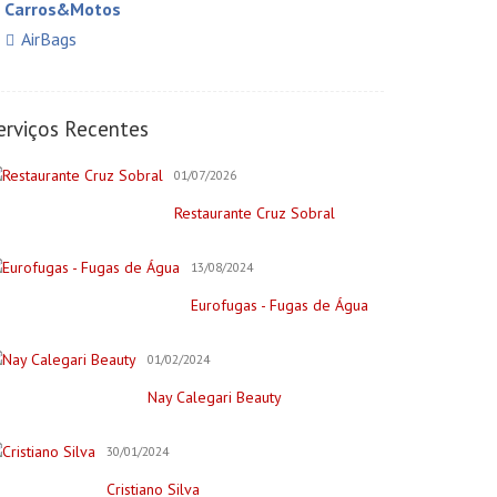
Carros&Motos
AirBags
Auto Elétricas
Construção e Reforma
erviços Recentes
Pintores
01/07/2026
Creche/Jardim Infância
Restaurante Cruz Sobral
Cursos Online
Educação/Cursos/Coach
13/08/2024
Festas & Eventos
Eurofugas - Fugas de Água
Bar para Eventos
Bolos
01/02/2024
Decorações e Espaços
Nay Calegari Beauty
Filmagem&Fotógrafos
30/01/2024
Fitness
Cristiano Silva