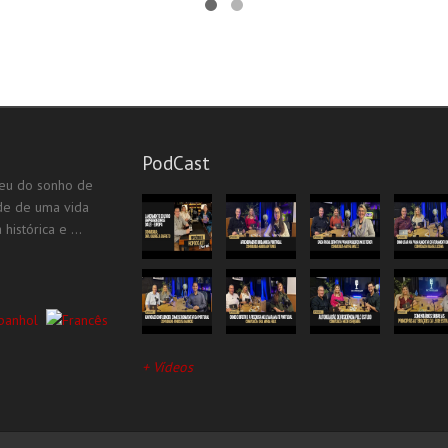
PodCast
eu do sonho de
ade de uma vida
istórica e ...
+ Vídeos